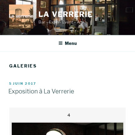
Aller
au
LA VERRERIE
contenu
Bar – Expo – Event – Art
principal
Menu
GALERIES
PUBLIÉ
5 JUIN 2017
LE
Exposition à La Verrerie
4