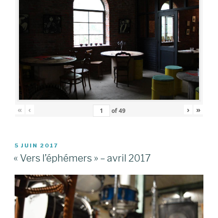
«
‹
›
»
of
49
PUBLIÉ
5 JUIN 2017
LE
« Vers l’éphémers » – avril 2017