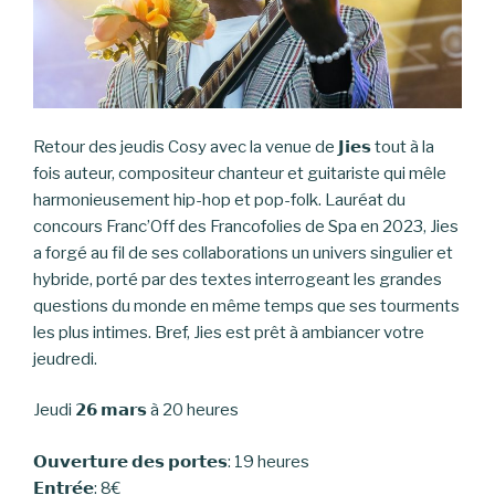
Retour des jeudis Cosy avec la venue de 𝗝𝗶𝗲𝘀 tout à la
fois auteur, compositeur chanteur et guitariste qui mêle
harmonieusement hip-hop et pop-folk. Lauréat du
concours Franc’Off des Francofolies de Spa en 2023, Jies
a forgé au fil de ses collaborations un univers singulier et
hybride, porté par des textes interrogeant les grandes
questions du monde en même temps que ses tourments
les plus intimes. Bref, Jies est prêt à ambiancer votre
jeudredi.
Jeudi 𝟮𝟲 𝗺𝗮𝗿𝘀 à 20 heures
𝗢𝘂𝘃𝗲𝗿𝘁𝘂𝗿𝗲 𝗱𝗲𝘀 𝗽𝗼𝗿𝘁𝗲𝘀: 19 heures
𝗘𝗻𝘁𝗿𝗲́𝗲: 8€