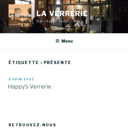
Aller
au
LA VERRERIE
contenu
Bar – Expo – Event – Art
principal
Menu
ÉTIQUETTE :
PRÉSENTE
PUBLIÉ
5 JUIN 2017
LE
Happy’s Verrerie
RETROUVEZ-NOUS