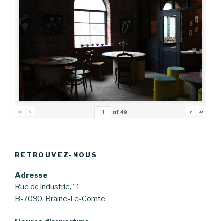
«
‹
›
»
of
49
RETROUVEZ-NOUS
Adresse
Rue de industrie, 11
B-7090, Braine-Le-Comte