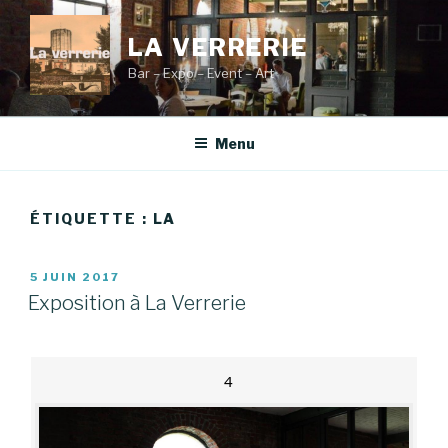
Aller
au
LA VERRERIE
contenu
Bar – Expo – Event – Art
principal
Menu
ÉTIQUETTE :
LA
PUBLIÉ
5 JUIN 2017
LE
Exposition à La Verrerie
4