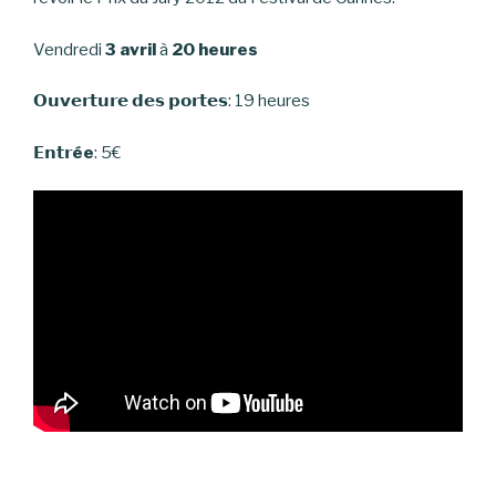
Vendredi
3 avril
à
20 heures
𝗢𝘂𝘃𝗲𝗿𝘁𝘂𝗿𝗲 𝗱𝗲𝘀 𝗽𝗼𝗿𝘁𝗲𝘀: 19 heures
𝗘𝗻𝘁𝗿
ée
: 5€