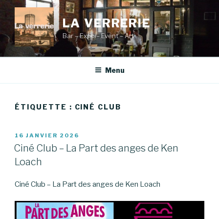
Aller
au
LA VERRERIE
contenu
Bar – Expo – Event – Art
principal
Menu
ÉTIQUETTE :
CINÉ CLUB
PUBLIÉ
16 JANVIER 2026
LE
Ciné Club – La Part des anges de Ken
Loach
Ciné Club – La Part des anges de Ken Loach