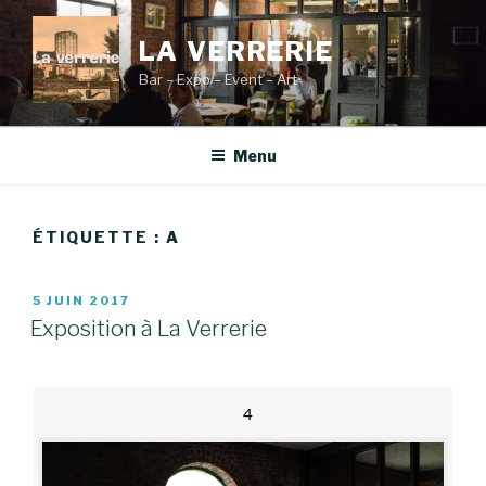
Aller
au
LA VERRERIE
contenu
Bar – Expo – Event – Art
principal
Menu
ÉTIQUETTE :
A
PUBLIÉ
5 JUIN 2017
LE
Exposition à La Verrerie
4