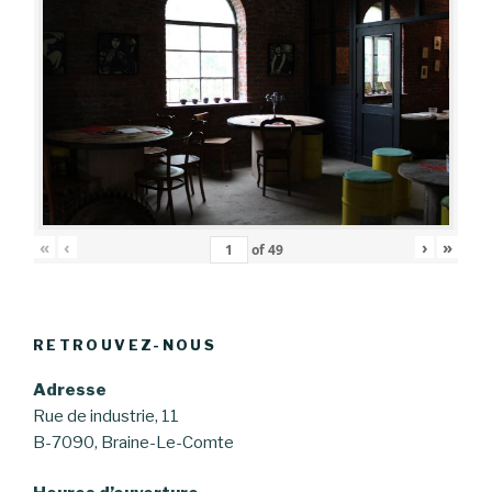
«
‹
›
»
of
49
RETROUVEZ-NOUS
Adresse
Rue de industrie, 11
B-7090, Braine-Le-Comte