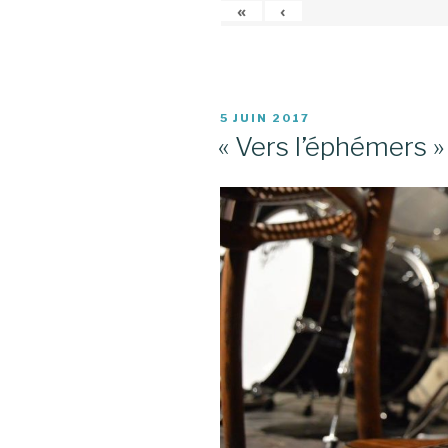
«
‹
PUBLIÉ
5 JUIN 2017
LE
« Vers l’éphémers » 