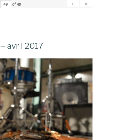
›
»
of
49
– avril 2017