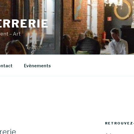
ERRERIE
vent – Art
ntact
Evènements
RETROUVEZ
rerie