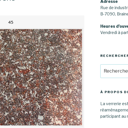
Adresse
Rue de industri
B-7090, Brai
45
Heures d’ouv
Vendredi à part
RECHERCHE
Recherche
pour
:
À PROPOS D
La verrerie est
réaménagement
participant au 