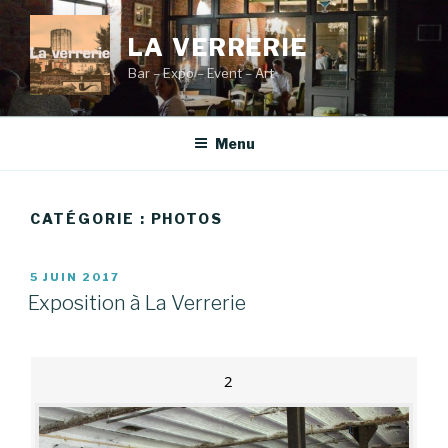
Aller
au
LA VERRERIE
contenu
Bar – Expo – Event – Art
principal
Menu
CATÉGORIE :
PHOTOS
PUBLIÉ
5 JUIN 2017
LE
Exposition à La Verrerie
2