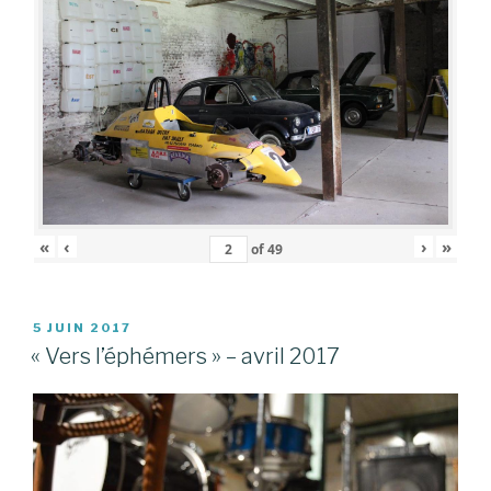
«
‹
›
»
of
49
PUBLIÉ
5 JUIN 2017
LE
« Vers l’éphémers » – avril 2017