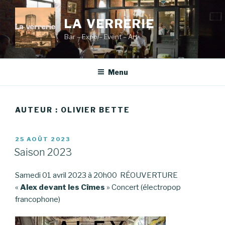
Aller
au
LA VERRERIE
contenu
Bar – Expo – Event – Art
principal
Menu
AUTEUR :
OLIVIER BETTE
PUBLIÉ
25 AOÛT 2023
LE
Saison 2023
Samedi 01 avril 2023 à 20h00 RÉOUVERTURE
«
Alex devant les Cîmes
» Concert (électropop
francophone)