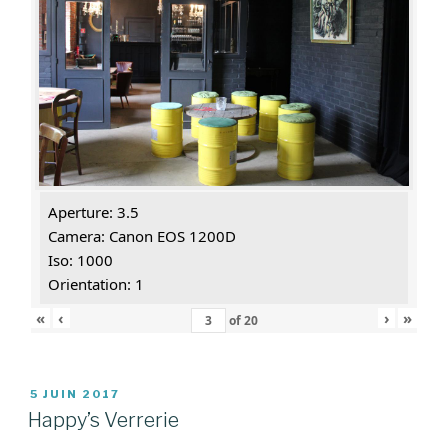
Aperture: 3.5
Camera: Canon EOS 1200D
Iso: 1000
Orientation: 1
«
‹
›
»
of
20
PUBLIÉ
5 JUIN 2017
LE
Happy’s Verrerie