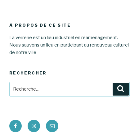
À PROPOS DE CE SITE
La verrerie est un lieu industriel en réaménagement.
Nous sauvons un lieu en participant au renouveau culturel
de notre ville
RECHERCHER
Recherche
Reche
pour
:
Facebook
Instagram
E-
mail