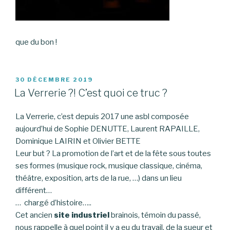
que du bon !
PUBLIÉ
30 DÉCEMBRE 2019
LE
La Verrerie ?! C’est quoi ce truc ?
La Verrerie, c’est depuis 2017 une asbl composée
aujourd’hui de Sophie DENUTTE, Laurent RAPAILLE,
Dominique LAIRIN et Olivier BETTE
Leur but ? La promotion de l’art et de la fête sous toutes
ses formes (musique rock, musique classique, cinéma,
théâtre, exposition, arts de la rue, …) dans un lieu
différent…
… chargé d’histoire…..
Cet ancien
site industriel
brainois, témoin du passé,
nous rappelle à quel point il y a eu du travail, de la sueur et