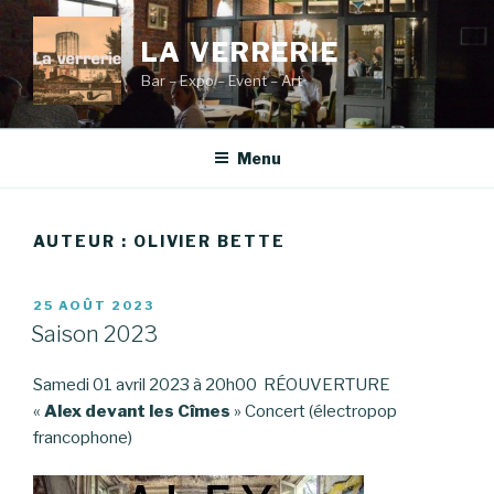
Aller
au
LA VERRERIE
contenu
Bar – Expo – Event – Art
principal
Menu
AUTEUR :
OLIVIER BETTE
PUBLIÉ
25 AOÛT 2023
LE
Saison 2023
Samedi 01 avril 2023 à 20h00 RÉOUVERTURE
«
Alex devant les Cîmes
» Concert (électropop
francophone)