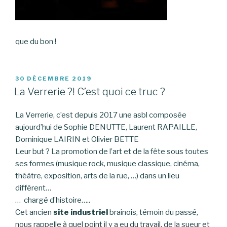
que du bon !
PUBLIÉ
30 DÉCEMBRE 2019
LE
La Verrerie ?! C’est quoi ce truc ?
La Verrerie, c’est depuis 2017 une asbl composée
aujourd’hui de Sophie DENUTTE, Laurent RAPAILLE,
Dominique LAIRIN et Olivier BETTE
Leur but ? La promotion de l’art et de la fête sous toutes
ses formes (musique rock, musique classique, cinéma,
théâtre, exposition, arts de la rue, …) dans un lieu
différent…
… chargé d’histoire…..
Cet ancien
site industriel
brainois, témoin du passé,
nous rappelle à quel point il y a eu du travail, de la sueur et