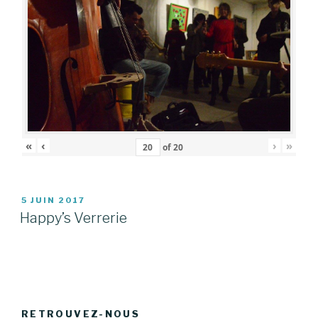
«
‹
›
»
of
20
PUBLIÉ
5 JUIN 2017
LE
Happy’s Verrerie
RETROUVEZ-NOUS