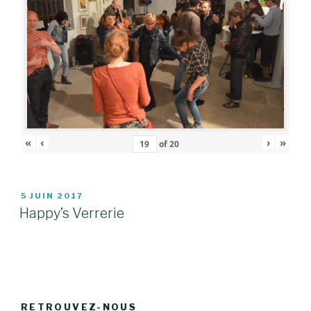
«
‹
›
»
of
20
PUBLIÉ
5 JUIN 2017
LE
Happy’s Verrerie
RETROUVEZ-NOUS