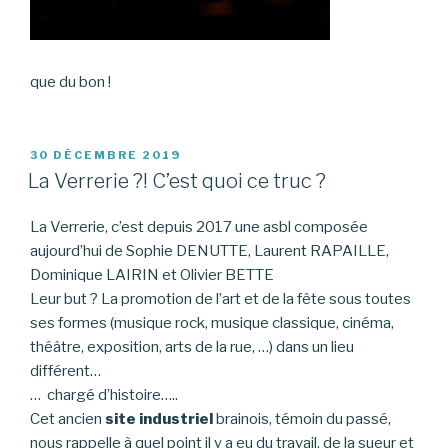
que du bon !
PUBLIÉ
30 DÉCEMBRE 2019
LE
La Verrerie ?! C’est quoi ce truc ?
La Verrerie, c’est depuis 2017 une asbl composée
aujourd’hui de Sophie DENUTTE, Laurent RAPAILLE,
Dominique LAIRIN et Olivier BETTE
Leur but ? La promotion de l’art et de la fête sous toutes
ses formes (musique rock, musique classique, cinéma,
théâtre, exposition, arts de la rue, …) dans un lieu
différent…
… chargé d’histoire…..
Cet ancien
site industriel
brainois, témoin du passé,
nous rappelle à quel point il y a eu du travail, de la sueur et