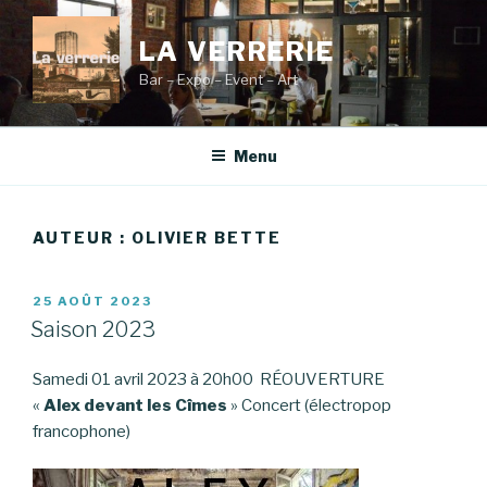
Aller
au
LA VERRERIE
contenu
Bar – Expo – Event – Art
principal
Menu
AUTEUR :
OLIVIER BETTE
PUBLIÉ
25 AOÛT 2023
LE
Saison 2023
Samedi 01 avril 2023 à 20h00 RÉOUVERTURE
«
Alex devant les Cîmes
» Concert (électropop
francophone)