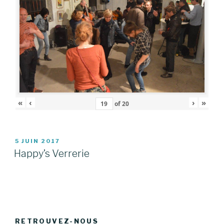
«
‹
›
»
of
20
PUBLIÉ
5 JUIN 2017
LE
Happy’s Verrerie
RETROUVEZ-NOUS