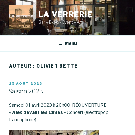
Aller
au
LA VERRERIE
contenu
Bar – Expo – Event – Art
principal
Menu
AUTEUR :
OLIVIER BETTE
PUBLIÉ
25 AOÛT 2023
LE
Saison 2023
Samedi 01 avril 2023 à 20h00 RÉOUVERTURE
«
Alex devant les Cîmes
» Concert (électropop
francophone)