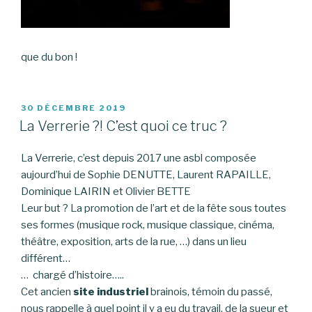
que du bon !
PUBLIÉ
30 DÉCEMBRE 2019
LE
La Verrerie ?! C’est quoi ce truc ?
La Verrerie, c’est depuis 2017 une asbl composée
aujourd’hui de Sophie DENUTTE, Laurent RAPAILLE,
Dominique LAIRIN et Olivier BETTE
Leur but ? La promotion de l’art et de la fête sous toutes
ses formes (musique rock, musique classique, cinéma,
théâtre, exposition, arts de la rue, …) dans un lieu
différent…
… chargé d’histoire…..
Cet ancien
site industriel
brainois, témoin du passé,
nous rappelle à quel point il y a eu du travail, de la sueur et