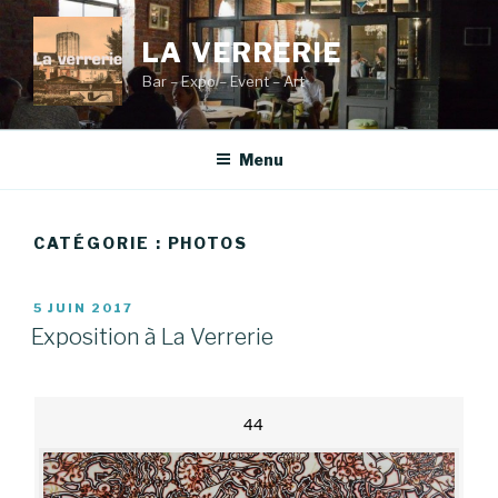
Aller
au
LA VERRERIE
contenu
Bar – Expo – Event – Art
principal
Menu
CATÉGORIE :
PHOTOS
PUBLIÉ
5 JUIN 2017
LE
Exposition à La Verrerie
44