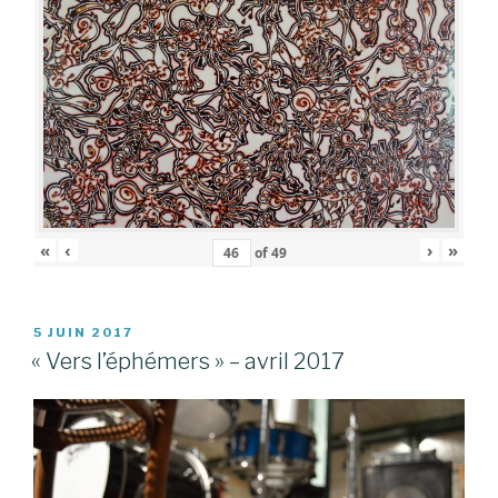
«
‹
›
»
of
49
PUBLIÉ
5 JUIN 2017
LE
« Vers l’éphémers » – avril 2017