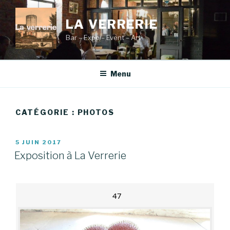
Aller
au
LA VERRERIE
contenu
Bar – Expo – Event – Art
principal
Menu
CATÉGORIE :
PHOTOS
PUBLIÉ
5 JUIN 2017
LE
Exposition à La Verrerie
47