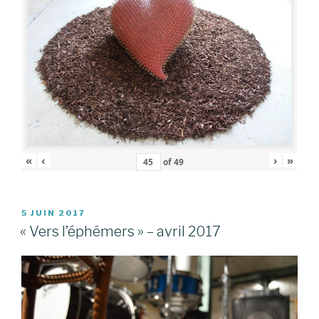
«
‹
›
»
of
49
PUBLIÉ
5 JUIN 2017
LE
« Vers l’éphémers » – avril 2017