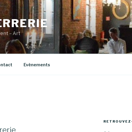
ERRERIE
vent – Art
ntact
Evènements
RETROUVEZ
rerie