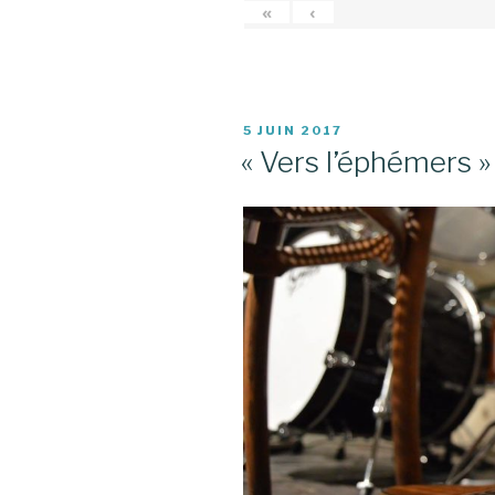
«
‹
PUBLIÉ
5 JUIN 2017
LE
« Vers l’éphémers » 