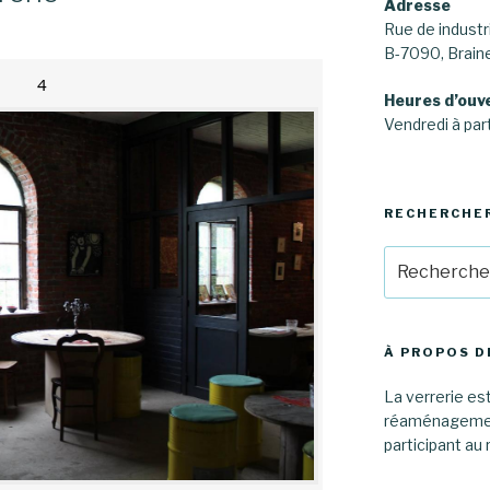
Adresse
Rue de industri
B-7090, Brai
4
Heures d’ouv
Vendredi à part
RECHERCHE
Recherche
pour
:
À PROPOS D
La verrerie est
réaménagement
participant au 