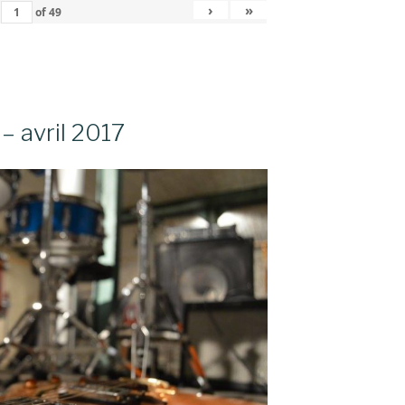
›
»
of
49
– avril 2017