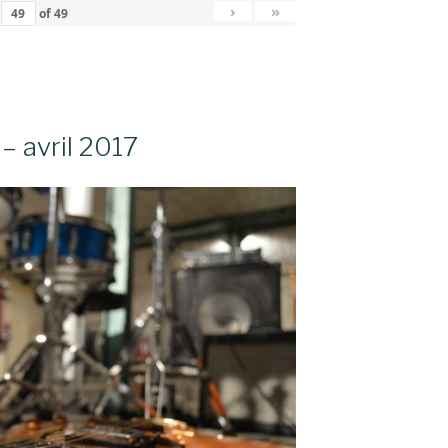
›
»
of
49
– avril 2017