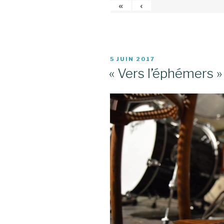
«
‹
PUBLIÉ
5 JUIN 2017
LE
« Vers l’éphémers » 