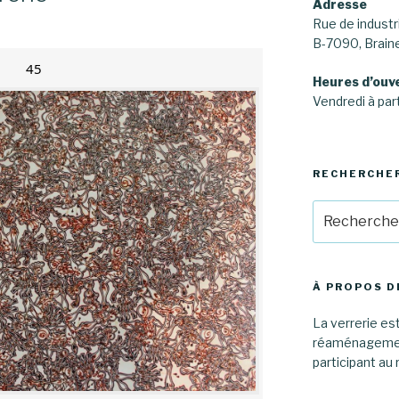
Adresse
Rue de industri
B-7090, Brai
45
Heures d’ouv
Vendredi à part
RECHERCHE
Recherche
pour
:
À PROPOS D
La verrerie est
réaménagement
participant au 