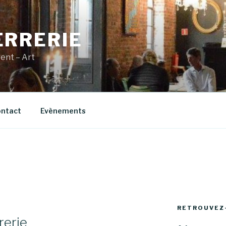
ERRERIE
vent – Art
ntact
Evènements
RETROUVEZ
rerie