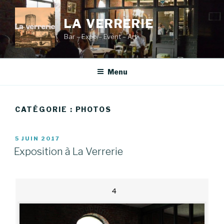
Aller
au
LA VERRERIE
contenu
Bar – Expo – Event – Art
principal
Menu
CATÉGORIE :
PHOTOS
PUBLIÉ
5 JUIN 2017
LE
Exposition à La Verrerie
4