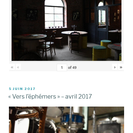
«
‹
›
»
of
49
PUBLIÉ
5 JUIN 2017
LE
« Vers l’éphémers » – avril 2017